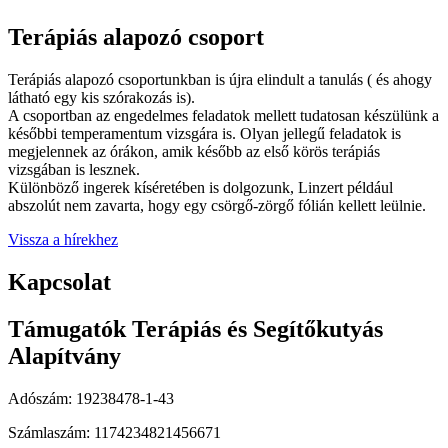
Terápiás alapozó csoport
Terápiás alapozó csoportunkban is újra elindult a tanulás ( és ahogy
látható egy kis szórakozás is).
A csoportban az engedelmes feladatok mellett tudatosan készülünk a
későbbi temperamentum vizsgára is. Olyan jellegű feladatok is
megjelennek az órákon, amik később az első körös terápiás
vizsgában is lesznek.
Különböző ingerek kíséretében is dolgozunk, Linzert például
abszolút nem zavarta, hogy egy csörgő-zörgő fólián kellett leülnie.
Vissza a hírekhez
Kapcsolat
Támugatók Terápiás és Segítőkutyás
Alapítvány
Adószám: 19238478-1-43
Számlaszám: 1174234821456671