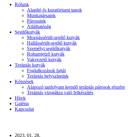
Rólunk
Alapító és kuratóriumi tagok
Munkatársaink
Párosaink
Átláthatóság
Segítőkutyák
Mozgássérült-segítő kutyák
Hallássérült-segítő kutyák
Személyi segítőkutyák
Rohamjelző kutyák
Vakvezető kutyák
Terápiás kutyák
Foglalkozások fajtái
Terápiás helyszíneink
Képzések
Alapozó tanfolyam leendő terápiás párosok részére
Terápiás vizsgákra való felkészítés
Hírek
Galéria
Kapcsolat
2023. 01. 28.