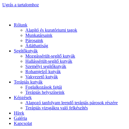
Ugrás a tartalomhoz
Rólunk
Alapító és kuratóriumi tagok
Munkatársaink
Párosaink
Átláthatóság
Segítőkutyák
Mozgássérült-segítő kutyák
Hallássérült-segítő kutyák
Személyi segítőkutyák
Rohamjelző kutyák
Vakvezető kutyák
Terápiás kutyák
Foglalkozások fajtái
Terápiás helyszíneink
Képzések
Alapozó tanfolyam leendő terápiás párosok részére
Terápiás vizsgákra való felkészítés
Hírek
Galéria
Kapcsolat